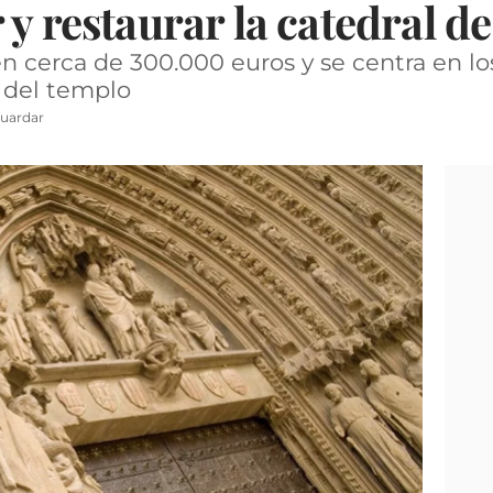
 y restaurar la catedral d
n cerca de 300.000 euros y se centra en los
n del templo
uardar