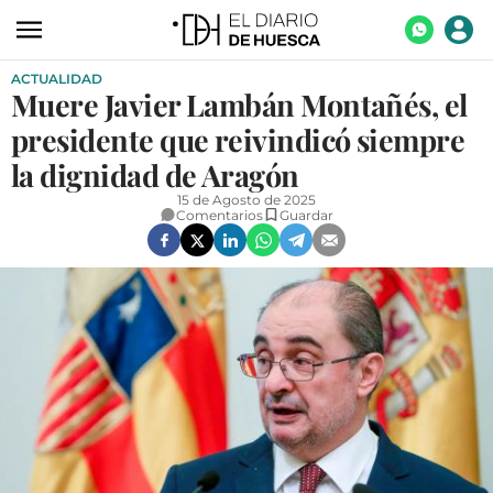
ACTUALIDAD
ACTUALIDAD
Muere Javier Lambán Montañés, el
ECONOMÍA
presidente que reivindicó siempre
TECNOLOGÍA
la dignidad de Aragón
15 de Agosto de 2025
TURISMO
Comentarios
Guardar
AGROALIMENTACIÓN
DEPORTES
CULTURA
SOCIEDAD
OPINIÓN
GALERÍAS