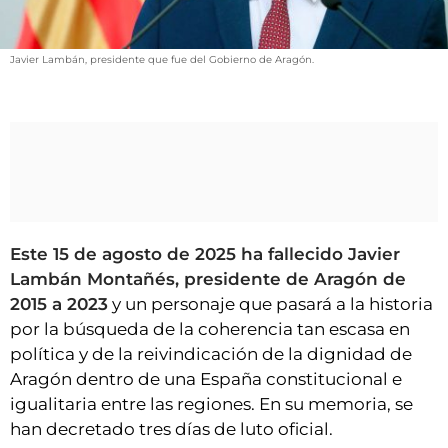
VÍDEOS
CONTACTAR
Javier Lambán, presidente que fue del Gobierno de Aragón.
FIESTAS EN EL ALTO ARAGÓN
FIESTAS DE SAN LORENZO
AGENDA
CARTELERA
FARMACIAS
Este 15 de agosto de 2025 ha fallecido Javier
HORÓSCOPO
Lambán Montañés, presidente de Aragón de
ESQUELAS
2015 a 2023
y un personaje que pasará a la historia
por la búsqueda de la coherencia tan escasa en
CLUB DEL AMIGO MILITANTE
política y de la reivindicación de la dignidad de
Aragón dentro de una España constitucional e
INICIAR SESIÓN
igualitaria entre las regiones. En su memoria, se
han decretado tres días de luto oficial.