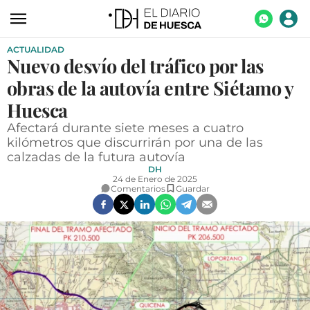
ACTUALIDAD
ACTUALIDAD
Nuevo desvío del tráfico por las
ECONOMÍA
obras de la autovía entre Siétamo y
TECNOLOGÍA
Huesca
Afectará durante siete meses a cuatro
TURISMO
kilómetros que discurrirán por una de las
calzadas de la futura autovía
AGROALIMENTACIÓN
DH
24 de Enero de 2025
DEPORTES
Comentarios
Guardar
CULTURA
SOCIEDAD
OPINIÓN
GALERÍAS