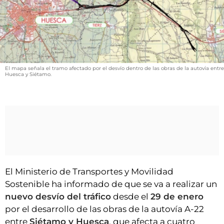
VÍDEOS
CONTACTAR
FIESTAS EN EL ALTO ARAGÓN
FIESTAS DE SAN LORENZO
El mapa señala el tramo afectado por el desvío dentro de las obras de la autovía entre
AGENDA
Huesca y Siétamo.
CARTELERA
FARMACIAS
HORÓSCOPO
ESQUELAS
El Ministerio de Transportes y Movilidad
CLUB DEL AMIGO MILITANTE
Sostenible ha informado de que se va a realizar un
nuevo desvío del tráfico
desde el
29 de enero
INICIAR SESIÓN
por el desarrollo de las obras de la autovía A-22
entre
Siétamo y Huesca
, que afecta a cuatro