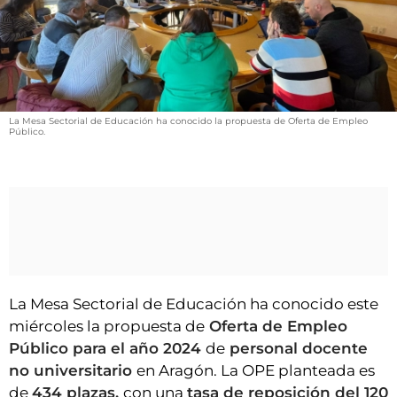
VÍDEOS
CONTACTAR
FIESTAS EN EL ALTO ARAGÓN
FIESTAS DE SAN LORENZO
La Mesa Sectorial de Educación ha conocido la propuesta de Oferta de Empleo
AGENDA
Público.
CARTELERA
FARMACIAS
HORÓSCOPO
ESQUELAS
La Mesa Sectorial de Educación ha conocido este
CLUB DEL AMIGO MILITANTE
miércoles la propuesta de
Oferta de Empleo
Público para el año 2024
de
personal docente
INICIAR SESIÓN
no universitario
en Aragón. La OPE planteada es
de
434 plazas,
con una
tasa de reposición del 120