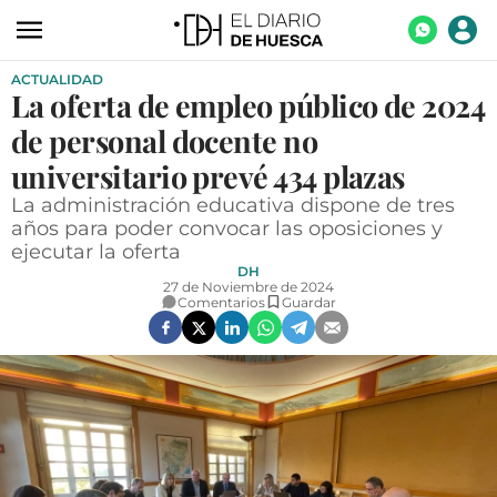
ACTUALIDAD
ACTUALIDAD
La oferta de empleo público de 2024
ECONOMÍA
de personal docente no
TECNOLOGÍA
universitario prevé 434 plazas
La administración educativa dispone de tres
TURISMO
años para poder convocar las oposiciones y
ejecutar la oferta
AGROALIMENTACIÓN
DH
27 de Noviembre de 2024
DEPORTES
Comentarios
Guardar
CULTURA
SOCIEDAD
OPINIÓN
GALERÍAS