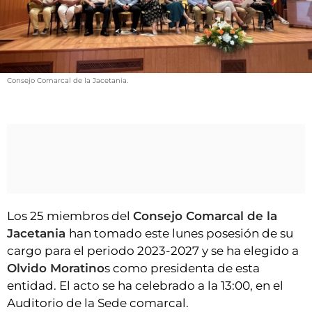
VÍDEOS
CONTACTAR
FIESTAS EN EL ALTO ARAGÓN
FIESTAS DE SAN LORENZO
Consejo Comarcal de la Jacetania.
AGENDA
CARTELERA
FARMACIAS
HORÓSCOPO
ESQUELAS
Los 25 miembros del
Consejo Comarcal de la
Jacetania
han tomado este lunes posesión de su
CLUB DEL AMIGO MILITANTE
cargo para el periodo 2023-2027 y se ha elegido a
Olvido Moratino
s como presidenta de esta
INICIAR SESIÓN
entidad. El acto se ha celebrado a la 13:00, en el
Auditorio de la Sede comarcal.