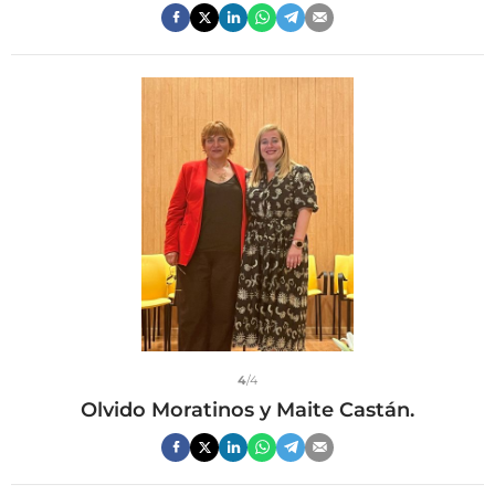
4
/4
Olvido Moratinos y Maite Castán.