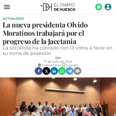
ACTUALIDAD
ACTUALIDAD
La nueva presidenta Olvido
ECONOMÍA
Moratinos trabajará por el
TECNOLOGÍA
progreso de la Jacetania
La socialista ha contado con 13 votos a favor en
TURISMO
su toma de posesión
DH
AGROALIMENTACIÓN
17 de Julio de 2023
Comentarios
Guardar
DEPORTES
CULTURA
SOCIEDAD
OPINIÓN
GALERÍAS