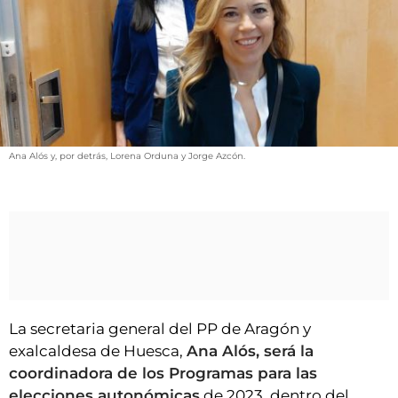
VÍDEOS
CONTACTAR
FIESTAS EN EL ALTO ARAGÓN
FIESTAS DE SAN LORENZO
AGENDA
Ana Alós y, por detrás, Lorena Orduna y Jorge Azcón.
CARTELERA
FARMACIAS
HORÓSCOPO
ESQUELAS
CLUB DEL AMIGO MILITANTE
La secretaria general del PP de Aragón y
exalcaldesa de Huesca,
Ana Alós, será la
INICIAR SESIÓN
coordinadora de los Programas para las
elecciones autonómicas
de 2023, dentro del