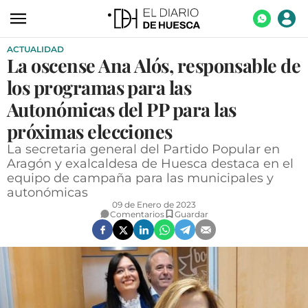
ACTUALIDAD
ACTUALIDAD
La oscense Ana Alós, responsable de
ECONOMÍA
los programas para las
TECNOLOGÍA
Autonómicas del PP para las
próximas elecciones
TURISMO
La secretaria general del Partido Popular en
AGROALIMENTACIÓN
Aragón y exalcaldesa de Huesca destaca en el
equipo de campaña para las municipales y
DEPORTES
autonómicas
09 de Enero de 2023
CULTURA
Comentarios
Guardar
SOCIEDAD
OPINIÓN
GALERÍAS