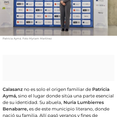
VÍDEOS
CONTACTAR
FIESTAS EN EL ALTO ARAGÓN
FIESTAS DE SAN LORENZO
AGENDA
Patricia Aymá. Foto Myriam Martínez
CARTELERA
FARMACIAS
HORÓSCOPO
ESQUELAS
Calasanz
no es solo el origen familiar de
Patricia
CLUB DEL AMIGO MILITANTE
Aymá,
sino el lugar donde sitúa una parte esencial
de su identidad. Su abuela,
Nuria Lumbierres
INICIAR SESIÓN
Benabarre,
es de este municipio literano, donde
nació su familia. Allí pasó veranos y fines de