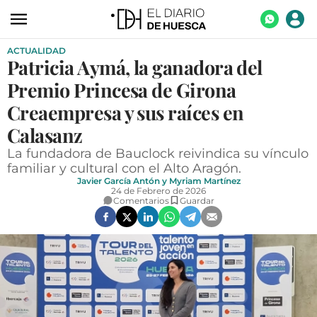
ACTUALIDAD
ACTUALIDAD
Patricia Aymá, la ganadora del
ECONOMÍA
Premio Princesa de Girona
TECNOLOGÍA
Creaempresa y sus raíces en
Calasanz
TURISMO
La fundadora de Bauclock reivindica su vínculo
AGROALIMENTACIÓN
familiar y cultural con el Alto Aragón.
Javier García Antón y Myriam Martínez
DEPORTES
24 de Febrero de 2026
Comentarios
Guardar
CULTURA
SOCIEDAD
OPINIÓN
GALERÍAS