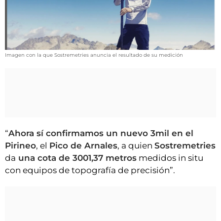
VÍDEOS
CONTACTAR
FIESTAS EN EL ALTO ARAGÓN
FIESTAS DE SAN LORENZO
Imagen con la que Sostremetries anuncia el resultado de su medición
AGENDA
CARTELERA
FARMACIAS
HORÓSCOPO
“
Ahora sí confirmamos un nuevo 3mil en el
Pirineo
, el
Pico de Arnales
, a quien
Sostremetries
ESQUELAS
da
una cota de 3001,37 metros
medidos in situ
con equipos de topografía de precisión”.
CLUB DEL AMIGO MILITANTE
INICIAR SESIÓN