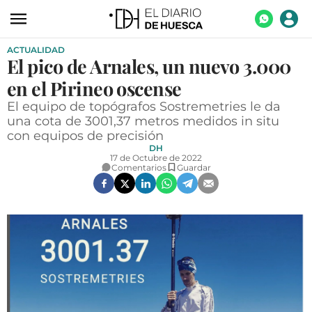
ACTUALIDAD
ACTUALIDAD
El pico de Arnales, un nuevo 3.000
ECONOMÍA
en el Pirineo oscense
TECNOLOGÍA
El equipo de topógrafos Sostremetries le da
una cota de 3001,37 metros medidos in situ
TURISMO
con equipos de precisión
DH
AGROALIMENTACIÓN
17 de Octubre de 2022
Comentarios
Guardar
DEPORTES
CULTURA
SOCIEDAD
OPINIÓN
GALERÍAS