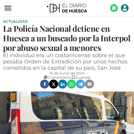
ACTUALIDAD
ACTUALIDAD
La Policía Nacional detiene en
ECONOMÍA
Huesca a un buscado por la Interpol
TECNOLOGÍA
por abuso sexual a menores
El individuo era un costarricense sobre el que
TURISMO
pesaba Orden de Extradición por unos hechos
cometidos en la capital de su país, San José
AGROALIMENTACIÓN
10 de Junio de 2024
Comentarios
Guardar
DEPORTES
CULTURA
SOCIEDAD
OPINIÓN
GALERÍAS