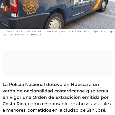
VÍDEOS
CONTACTAR
FIESTAS EN EL ALTO ARAGÓN
FIESTAS DE SAN LORENZO
La Policía Nacional ha detenido a un joven por causar daños en la máquina de pago
de una gasolinera en Huesca.
AGENDA
CARTELERA
FARMACIAS
HORÓSCOPO
ESQUELAS
La Policía Nacional detuvo en Huesca a un
CLUB DEL AMIGO MILITANTE
varón de nacionalidad costarricense que tenía
en vigor una Orden de Extradición emitida por
INICIAR SESIÓN
Costa Rica
, como responsable de abusos sexuales
a menores, cometidos en la ciudad de San José,