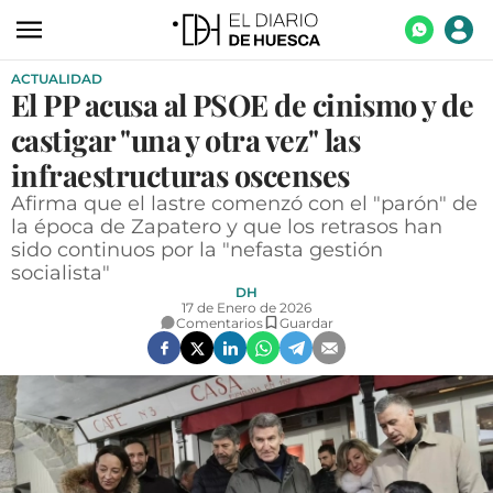
ACTUALIDAD
ACTUALIDAD
El PP acusa al PSOE de cinismo y de
ECONOMÍA
castigar "una y otra vez" las
TECNOLOGÍA
infraestructuras oscenses
Afirma que el lastre comenzó con el "parón" de
TURISMO
la época de Zapatero y que los retrasos han
sido continuos por la "nefasta gestión
AGROALIMENTACIÓN
socialista"
DEPORTES
DH
17 de Enero de 2026
Comentarios
Guardar
CULTURA
SOCIEDAD
OPINIÓN
GALERÍAS