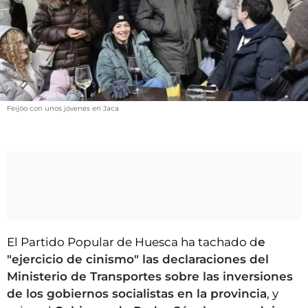
VÍDEOS
CONTACTAR
FIESTAS EN EL ALTO ARAGÓN
FIESTAS DE SAN LORENZO
AGENDA
Feijóo con unos jóvenes en Jaca
CARTELERA
FARMACIAS
HORÓSCOPO
ESQUELAS
CLUB DEL AMIGO MILITANTE
El Partido Popular de Huesca ha tachado d
e
"ejercicio de cinismo" las declaraciones del
INICIAR SESIÓN
Ministerio de Transportes sobre las inversiones
de los gobiernos socialistas en la provincia
, y