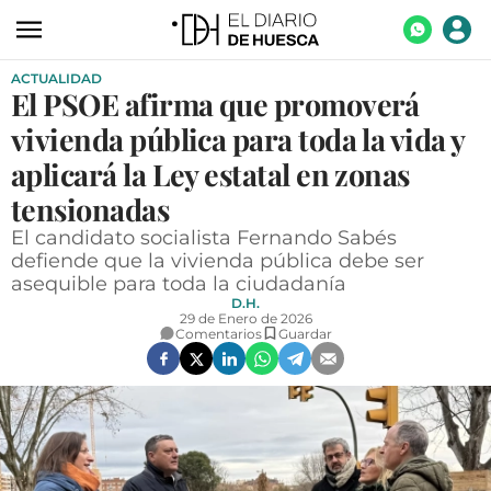
ACTUALIDAD
ACTUALIDAD
El PSOE afirma que promoverá
ECONOMÍA
vivienda pública para toda la vida y
TECNOLOGÍA
aplicará la Ley estatal en zonas
tensionadas
TURISMO
El candidato socialista Fernando Sabés
AGROALIMENTACIÓN
defiende que la vivienda pública debe ser
asequible para toda la ciudadanía
DEPORTES
D.H.
29 de Enero de 2026
CULTURA
Comentarios
Guardar
SOCIEDAD
OPINIÓN
GALERÍAS