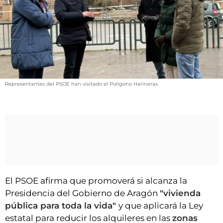
VÍDEOS
CONTACTAR
FIESTAS EN EL ALTO ARAGÓN
FIESTAS DE SAN LORENZO
AGENDA
Representantes del PSOE han visitado el Polígono Harineras.
CARTELERA
FARMACIAS
HORÓSCOPO
ESQUELAS
CLUB DEL AMIGO MILITANTE
El PSOE afirma que promoverá si alcanza la
Presidencia del Gobierno de Aragón
"vivienda
INICIAR SESIÓN
pública para toda la vida"
y que aplicará la Ley
estatal para reducir los alquileres en las
zonas