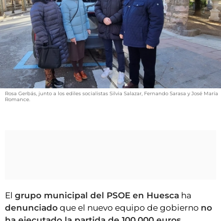
VÍDEOS
CONTACTAR
FIESTAS EN EL ALTO ARAGÓN
FIESTAS DE SAN LORENZO
AGENDA
CARTELERA
Rosa Gerbás, junto a los ediles socialistas Silvia Salazar, Fernando Sarasa y José María
Romance.
FARMACIAS
HORÓSCOPO
ESQUELAS
CLUB DEL AMIGO MILITANTE
El
grupo municipal del PSOE en Huesca
ha
INICIAR SESIÓN
denunciado
que el nuevo equipo de gobierno
no
ha ejecutado la partida de 100.000 euros