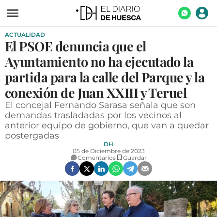
ACTUALIDAD
ACTUALIDAD
El PSOE denuncia que el
ECONOMÍA
Ayuntamiento no ha ejecutado la
TECNOLOGÍA
partida para la calle del Parque y la
conexión de Juan XXIII y Teruel
TURISMO
El concejal Fernando Sarasa señala que son
AGROALIMENTACIÓN
demandas trasladadas por los vecinos al
anterior equipo de gobierno, que van a quedar
DEPORTES
postergadas
DH
CULTURA
05 de Diciembre de 2023
Comentarios
Guardar
SOCIEDAD
OPINIÓN
GALERÍAS