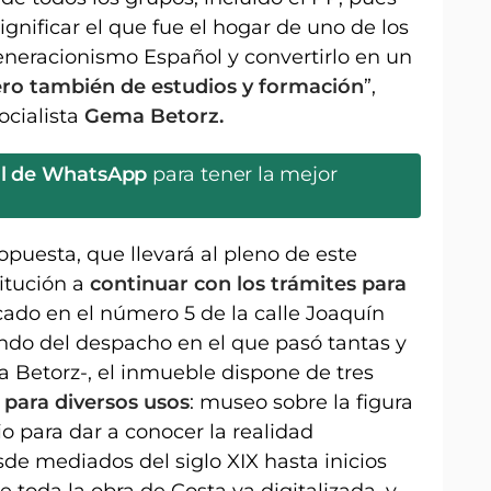
gnificar el que fue el hogar de uno de los
eracionismo Español y convertirlo en un
ro también de estudios y formación
”,
ocialista
Gema Betorz.
al de WhatsApp
para tener la mejor
puesta, que llevará al pleno de este
titución a
continuar con los trámites para
cado en el número 5 de la calle Joaquín
ndo del despacho en el que pasó tantas y
a Betorz-, el inmueble dispone de tres
 para diversos usos
: museo sobre la figura
io para dar a conocer la realidad
sde mediados del siglo XIX hasta inicios
 toda la obra de Costa ya digitalizada, y