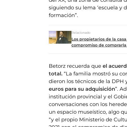
siguiendo su lema ‘escuela y d
formación”.
Relacionado
Los propietarios de la ca
compromiso de comprarla
Betorz recuerda que
el acuerd
total.
“La familia mostró su co
dieron los técnicos de la DPH 
euros para su adquisición
”. A
institución provincial y el G
conversaciones con los herede
un espacio museístico, algo q
“y el propio Ministerio de Cult