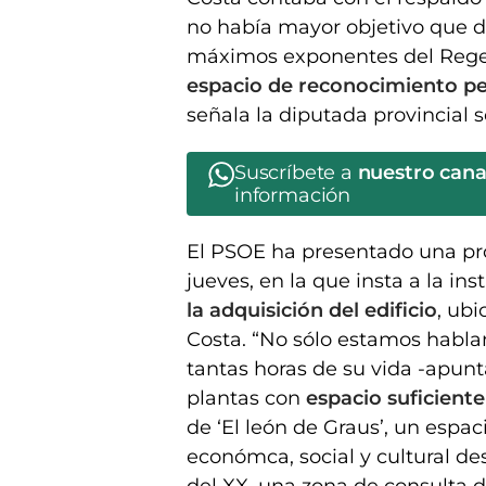
no había mayor objetivo que di
máximos exponentes del Regen
espacio de reconocimiento pe
señala la diputada provincial s
Suscríbete a
nuestro can
información
El PSOE ha presentado una pro
jueves, en la que insta a la ins
la adquisición del edificio
, ubi
Costa. “No sólo estamos habla
tantas horas de su vida -apunt
plantas con
espacio suficiente
de ‘El león de Graus’, un espac
económca, social y cultural de
del XX, una zona de consulta de