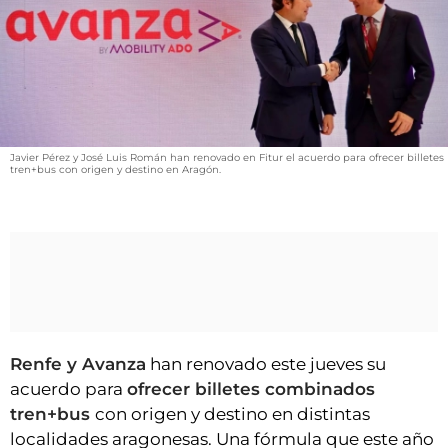
VÍDEOS
CONTACTAR
FIESTAS EN EL ALTO ARAGÓN
FIESTAS DE SAN LORENZO
AGENDA
Javier Pérez y José Luis Román han renovado en Fitur el acuerdo para ofrecer billetes
tren+bus con origen y destino en Aragón.
CARTELERA
FARMACIAS
HORÓSCOPO
ESQUELAS
CLUB DEL AMIGO MILITANTE
Renfe y Avanza
han renovado este jueves su
acuerdo para
ofrecer billetes combinados
INICIAR SESIÓN
tren+bus
con origen y destino en distintas
localidades aragonesas. Una fórmula que este año