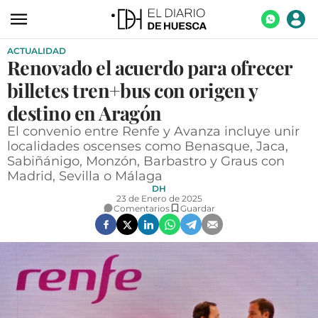
ACTUALIDAD
ACTUALIDAD
Renovado el acuerdo para ofrecer
ECONOMÍA
billetes tren+bus con origen y
TECNOLOGÍA
destino en Aragón
El convenio entre Renfe y Avanza incluye unir
TURISMO
localidades oscenses como Benasque, Jaca,
Sabiñánigo, Monzón, Barbastro y Graus con
AGROALIMENTACIÓN
Madrid, Sevilla o Málaga
DEPORTES
DH
23 de Enero de 2025
Comentarios
Guardar
CULTURA
SOCIEDAD
OPINIÓN
GALERÍAS