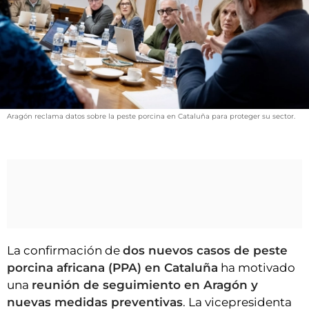
VÍDEOS
CONTACTAR
FIESTAS EN EL ALTO ARAGÓN
FIESTAS DE SAN LORENZO
AGENDA
Aragón reclama datos sobre la peste porcina en Cataluña para proteger su sector.
CARTELERA
FARMACIAS
HORÓSCOPO
ESQUELAS
CLUB DEL AMIGO MILITANTE
La confirmación de
dos nuevos casos de peste
porcina africana (PPA) en Cataluña
ha motivado
INICIAR SESIÓN
una
reunión de seguimiento en Aragón y
nuevas medidas preventivas
. La vicepresidenta