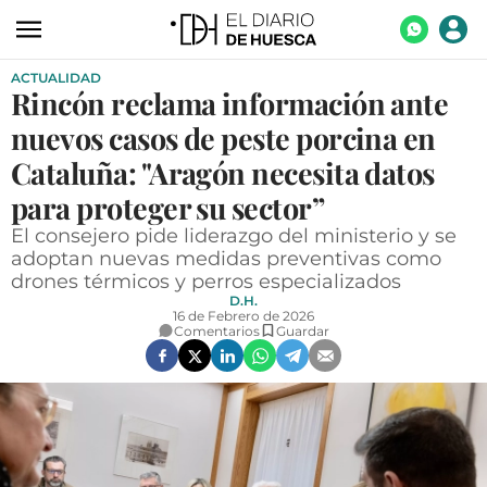
ACTUALIDAD
ACTUALIDAD
Rincón reclama información ante
ECONOMÍA
nuevos casos de peste porcina en
TECNOLOGÍA
Cataluña: "Aragón necesita datos
para proteger su sector”
TURISMO
El consejero pide liderazgo del ministerio y se
AGROALIMENTACIÓN
adoptan nuevas medidas preventivas como
drones térmicos y perros especializados
DEPORTES
D.H.
16 de Febrero de 2026
CULTURA
Comentarios
Guardar
SOCIEDAD
OPINIÓN
GALERÍAS