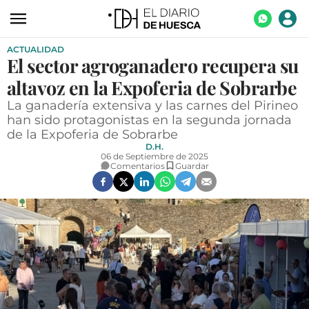
ACTUALIDAD
ACTUALIDAD
El sector agroganadero recupera su
ECONOMÍA
altavoz en la Expoferia de Sobrarbe
TECNOLOGÍA
La ganadería extensiva y las carnes del Pirineo
han sido protagonistas en la segunda jornada
TURISMO
de la Expoferia de Sobrarbe
D.H.
AGROALIMENTACIÓN
06 de Septiembre de 2025
Comentarios
Guardar
DEPORTES
CULTURA
SOCIEDAD
OPINIÓN
GALERÍAS