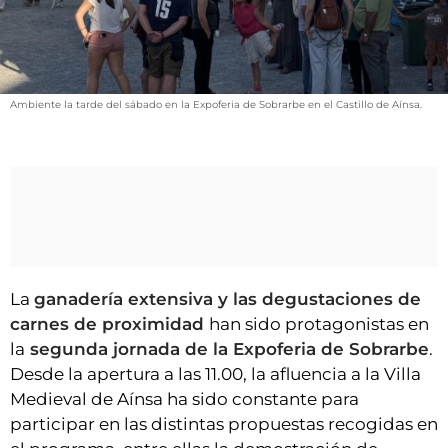
VÍDEOS
CONTACTAR
FIESTAS EN EL ALTO ARAGÓN
Ambiente la tarde del sábado en la Expoferia de Sobrarbe en el Castillo de Aínsa.
FIESTAS DE SAN LORENZO
AGENDA
CARTELERA
FARMACIAS
HORÓSCOPO
ESQUELAS
La
ganadería extensiva y las degustaciones de
carnes de proximidad
han sido protagonistas en
CLUB DEL AMIGO MILITANTE
la
segunda jornada de la Expoferia de Sobrarbe
.
Desde la apertura a las 11.00, la afluencia a la Villa
Medieval de Aínsa ha sido constante para
INICIAR SESIÓN
participar en las distintas propuestas recogidas en