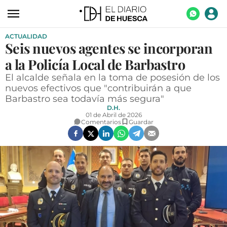
ACTUALIDAD
ACTUALIDAD
Seis nuevos agentes se incorporan
ECONOMÍA
a la Policía Local de Barbastro
TECNOLOGÍA
El alcalde señala en la toma de posesión de los
nuevos efectivos que "contribuirán a que
TURISMO
Barbastro sea todavía más segura"
D.H.
AGROALIMENTACIÓN
01 de Abril de 2026
Comentarios
Guardar
DEPORTES
CULTURA
SOCIEDAD
OPINIÓN
GALERÍAS