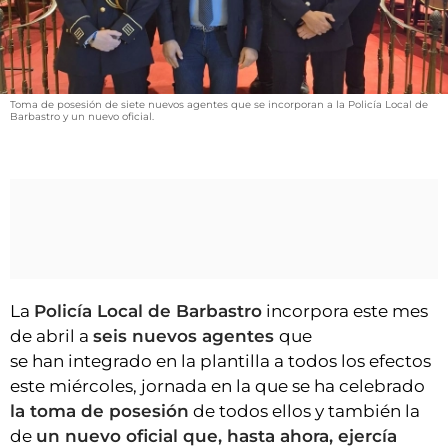
VÍDEOS
CONTACTAR
AGENDA
Toma de posesión de siete nuevos agentes que se incorporan a la Policía Local de
CARTELERA
Barbastro y un nuevo oficial.
FARMACIAS
HORÓSCOPO
ESQUELAS
CLUB DEL AMIGO MILITANTE
La
Policía Local de Barbastro
incorpora este mes
INICIAR SESIÓN
de abril a
seis nuevos agentes
que
se han integrado en la plantilla a todos los efectos
este miércoles, jornada en la que se ha celebrado
la toma de posesión
de todos ellos y también la
de
un nuevo oficial que, hasta ahora, ejercía