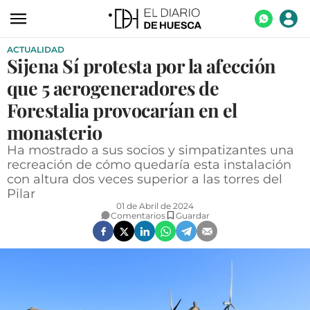
ACTUALIDAD
ACTUALIDAD
Sijena Sí protesta por la afección
ECONOMÍA
que 5 aerogeneradores de
TECNOLOGÍA
Forestalia provocarían en el
monasterio
TURISMO
Ha mostrado a sus socios y simpatizantes una
AGROALIMENTACIÓN
recreación de cómo quedaría esta instalación
con altura dos veces superior a las torres del
DEPORTES
Pilar
01 de Abril de 2024
CULTURA
Comentarios
Guardar
SOCIEDAD
OPINIÓN
GALERÍAS