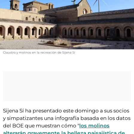
VÍDEOS
CONTACTAR
FIESTAS EN EL ALTO ARAGÓN
FIESTAS DE SAN LORENZO
AGENDA
Claustro y molinos en la recreación de Sijena Sí
CARTELERA
FARMACIAS
HORÓSCOPO
ESQUELAS
CLUB DEL AMIGO MILITANTE
Sijena Sí ha presentado este domingo a sus socios
y simpatizantes una infografía basada en los datos
INICIAR SESIÓN
del BOE que muestran cómo "
los molinos
alterarán gravemente la belleza paisajística de