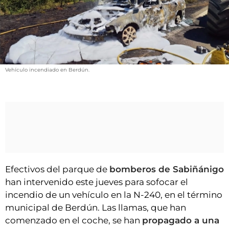
VÍDEOS
CONTACTAR
FIESTAS EN EL ALTO ARAGÓN
FIESTAS DE SAN LORENZO
Vehículo incendiado en Berdún.
AGENDA
CARTELERA
FARMACIAS
HORÓSCOPO
ESQUELAS
Efectivos del parque de
bomberos de Sabiñánigo
CLUB DEL AMIGO MILITANTE
han intervenido este jueves para sofocar el
incendio de un vehículo en la N-240, en el término
INICIAR SESIÓN
municipal de Berdún. Las llamas, que han
comenzado en el coche, se han
propagado a una