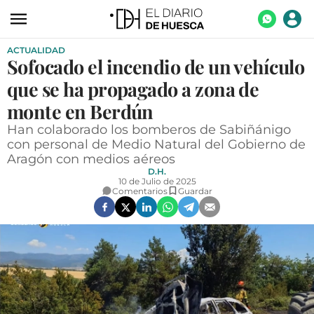
ACTUALIDAD
ACTUALIDAD
Sofocado el incendio de un vehículo
ECONOMÍA
que se ha propagado a zona de
TECNOLOGÍA
monte en Berdún
Han colaborado los bomberos de Sabiñánigo
TURISMO
con personal de Medio Natural del Gobierno de
Aragón con medios aéreos
AGROALIMENTACIÓN
D.H.
10 de Julio de 2025
DEPORTES
Comentarios
Guardar
CULTURA
SOCIEDAD
OPINIÓN
GALERÍAS