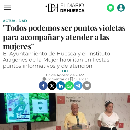
ACTUALIDAD
ACTUALIDAD
"Todos podemos ser puntos violetas
ECONOMÍA
para acompañar y atender a las
TECNOLOGÍA
mujeres"
El Ayuntamiento de Huesca y el Instituto
TURISMO
Aragonés de la Mujer habilitan en fiestas
puntos informativos y de atención
AGROALIMENTACIÓN
DH
03 de Agosto de 2022
DEPORTES
Comentarios
Guardar
CULTURA
SOCIEDAD
OPINIÓN
GALERÍAS