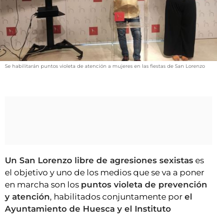
VÍDEOS
CONTACTAR
FIESTAS EN EL ALTO ARAGÓN
FIESTAS DE SAN LORENZO
Se habilitarán puntos violeta de atención a mujeres en las fiestas de San Lorenzo
AGENDA
CARTELERA
FARMACIAS
HORÓSCOPO
ESQUELAS
Un San Lorenzo libre de agresiones sexistas
es
CLUB DEL AMIGO MILITANTE
el objetivo y uno de los medios que se va a poner
en marcha son los
puntos violeta de prevención
INICIAR SESIÓN
y atención
, habilitados conjuntamente por
el
Ayuntamiento de Huesca y el Instituto