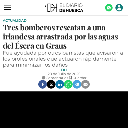
ACTUALIDAD
ACTUALIDAD
Tres bomberos rescatan a una
ECONOMÍA
irlandesa arrastrada por las aguas
TECNOLOGÍA
del Ésera en Graus
Fue ayudada por otros bañistas que avisaron a
TURISMO
los profesionales que actuaron rápidamente
para minimizar los daños
AGROALIMENTACIÓN
DH
28 de Julio de 2025
DEPORTES
Comentarios
Guardar
CULTURA
SOCIEDAD
OPINIÓN
GALERÍAS