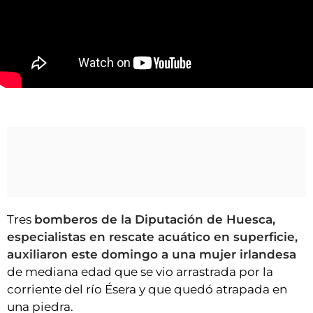
VÍDEOS
CONTACTAR
AGENDA
CARTELERA
Rescatada una irlandesa arrastrada por las aguas del Esera
FARMACIAS
HORÓSCOPO
ESQUELAS
CLUB DEL AMIGO MILITANTE
Tres
bomberos de la Diputación de Huesca,
INICIAR SESIÓN
especialistas en rescate acuático en superficie,
auxiliaron este domingo a una mujer irlandesa
de mediana edad que se vio arrastrada por la
corriente del río Ésera y que quedó atrapada en
una piedra.