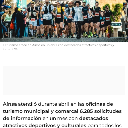
VÍDEOS
CONTACTAR
FIESTAS EN EL ALTO ARAGÓN
FIESTAS DE SAN LORENZO
AGENDA
El turismo crece en Aínsa en un abril con destacados atractivos deportivos y
culturales.
CARTELERA
FARMACIAS
HORÓSCOPO
ESQUELAS
CLUB DEL AMIGO MILITANTE
Aínsa
atendió durante abril en las
oficinas de
turismo municipal y comarcal 6.285 solicitudes
INICIAR SESIÓN
de información
en un mes con
destacados
atractivos deportivos y culturales
para todos los