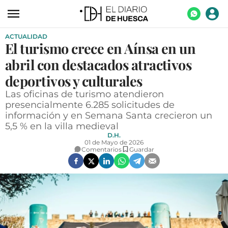
ACTUALIDAD
ACTUALIDAD
El turismo crece en Aínsa en un
ECONOMÍA
abril con destacados atractivos
TECNOLOGÍA
deportivos y culturales
Las oficinas de turismo atendieron
TURISMO
presencialmente 6.285 solicitudes de
información y en Semana Santa crecieron un
AGROALIMENTACIÓN
5,5 % en la villa medieval
DEPORTES
D.H.
01 de Mayo de 2026
Comentarios
Guardar
CULTURA
SOCIEDAD
OPINIÓN
GALERÍAS