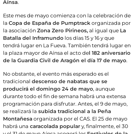
Aínsa
.
Este mes de mayo comienza con la celebración de
la
Copa de España de Pumptrack
organizada por
la asociación
Zona Zero Pirineos,
al igual que
La
Batalla del Inframundo
los días 15 y 16 y que
tendrá lugar en La Fueva. También tendrá lugar en
la plaza mayor de Aínsa el acto de
l 182 aniversario
de la Guardia Civil de Aragón el día 17 de mayo
.
No obstante, el evento más esperado es el
tradicional
descenso de nabatas que se
producirá el domingo 24 de mayo
, aunque
durante todo el fin de semana habrá una extensa
programación para disfrutar. Antes, el 9 de mayo,
se realizará la
subida tradicional a la Peña
Montañesa
organizada por el CAS. El 25 de mayo
habrá una
caracolada popular
y, finalmente, el 30
y el 31 de mayo Aínsa acogerá los
Festivales de la