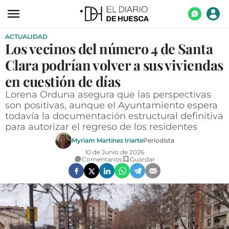
ACTUALIDAD
ACTUALIDAD
Los vecinos del número 4 de Santa
ECONOMÍA
Clara podrían volver a sus viviendas
TECNOLOGÍA
en cuestión de días
Lorena Orduna asegura que las perspectivas
TURISMO
son positivas, aunque el Ayuntamiento espera
todavía la documentación estructural definitiva
AGROALIMENTACIÓN
para autorizar el regreso de los residentes
DEPORTES
Myriam Martínez Iriarte
Periodista
10 de Junio de 2026
CULTURA
Comentarios
Guardar
SOCIEDAD
OPINIÓN
GALERÍAS