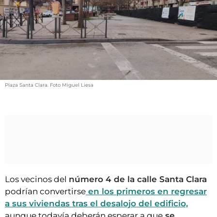
VÍDEOS
CONTACTAR
FIESTAS EN EL ALTO ARAGÓN
FIESTAS DE SAN LORENZO
AGENDA
Plaza Santa Clara. Foto Miguel Liesa
CARTELERA
FARMACIAS
HORÓSCOPO
ESQUELAS
CLUB DEL AMIGO MILITANTE
Los vecinos del
número 4 de la calle Santa Clara
podrían convertirse
en los primeros en regresar
INICIAR SESIÓN
a sus viviendas tras el desalojo del edificio,
aunque todavía deberán esperar a que
se