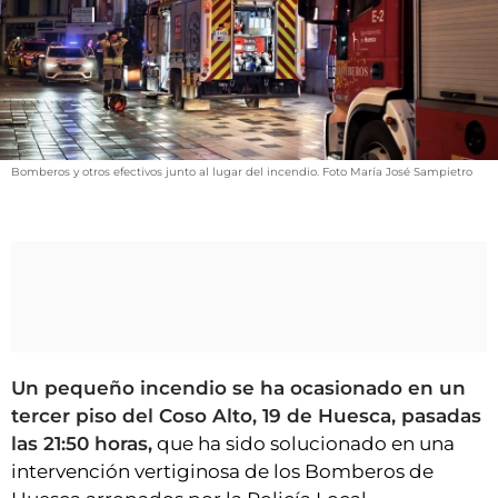
VÍDEOS
CONTACTAR
FIESTAS EN EL ALTO ARAGÓN
FIESTAS DE SAN LORENZO
AGENDA
Bomberos y otros efectivos junto al lugar del incendio. Foto María José Sampietro
CARTELERA
FARMACIAS
HORÓSCOPO
ESQUELAS
CLUB DEL AMIGO MILITANTE
Un pequeño incendio se ha ocasionado en un
tercer piso del Coso Alto, 19 de Huesca, pasadas
las 21:50 horas,
que ha sido solucionado en una
INICIAR SESIÓN
intervención vertiginosa de los Bomberos de