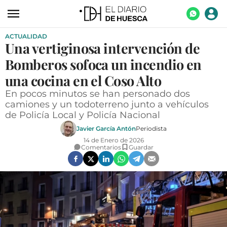
ACTUALIDAD
ACTUALIDAD
Una vertiginosa intervención de
ECONOMÍA
Bomberos sofoca un incendio en
TECNOLOGÍA
una cocina en el Coso Alto
En pocos minutos se han personado dos
TURISMO
camiones y un todoterreno junto a vehículos
de Policía Local y Policía Nacional
AGROALIMENTACIÓN
Javier García Antón
Periodista
DEPORTES
14 de Enero de 2026
Comentarios
Guardar
CULTURA
SOCIEDAD
OPINIÓN
GALERÍAS