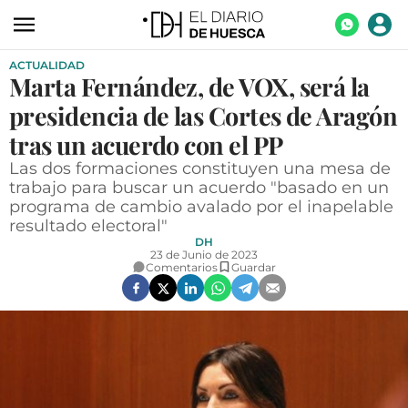
ACTUALIDAD
ACTUALIDAD
Marta Fernández, de VOX, será la
ECONOMÍA
presidencia de las Cortes de Aragón
TECNOLOGÍA
tras un acuerdo con el PP
Las dos formaciones constituyen una mesa de
TURISMO
trabajo para buscar un acuerdo "basado en un
programa de cambio avalado por el inapelable
AGROALIMENTACIÓN
resultado electoral"
DEPORTES
DH
23 de Junio de 2023
Comentarios
Guardar
CULTURA
SOCIEDAD
OPINIÓN
GALERÍAS