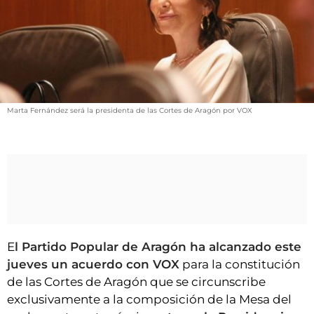
VÍDEOS
CONTACTAR
FIESTAS EN EL ALTO ARAGÓN
FIESTAS DE SAN LORENZO
AGENDA
Marta Fernández será la presidenta de las Cortes de Aragón por VOX
CARTELERA
FARMACIAS
HORÓSCOPO
ESQUELAS
CLUB DEL AMIGO MILITANTE
E
l Partido Popular de Aragón ha alcanzado este
jueves un acuerdo con VOX
para la constitución
INICIAR SESIÓN
de las Cortes de Aragón que se circunscribe
exclusivamente a la composición de la Mesa del