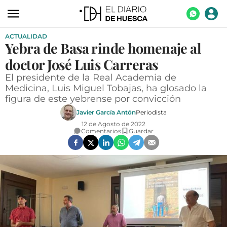
ACTUALIDAD
ACTUALIDAD
Yebra de Basa rinde homenaje al
ECONOMÍA
doctor José Luis Carreras
TECNOLOGÍA
El presidente de la Real Academia de
Medicina, Luis Miguel Tobajas, ha glosado la
TURISMO
figura de este yebrense por convicción
Javier García Antón
Periodista
AGROALIMENTACIÓN
12 de Agosto de 2022
Comentarios
Guardar
DEPORTES
CULTURA
SOCIEDAD
OPINIÓN
GALERÍAS