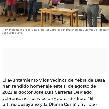
VÍDEOS
CONTACTAR
FIESTAS EN EL ALTO ARAGÓN
FIESTAS DE SAN LORENZO
Homenaje de Yebra de Basa al doctor Carreras con presencia de Luis Miguel Tobajas 
José Lafragüeta.
AGENDA
CARTELERA
FARMACIAS
HORÓSCOPO
ESQUELAS
El ayuntamiento y los vecinos de Yebra de Basa
CLUB DEL AMIGO MILITANTE
han rendido homenaje este 11 de agosto de
2022 al doctor José Luis Carreras Delgado
,
INICIAR SESIÓN
yebrense por convicción y autor del libro
"El
último desayuno y la Última Cena"
en el que