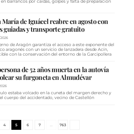
s en barrancos por caídas, golpes y falta de preparación
 María de Iguácel reabre en agosto con
as guiadas y transporte gratuito
/2026
erno de Aragón garantiza el acceso a este exponente del
o aragonés con un servicio de lanzadera desde Acín,
ble con la conservación del entorno de la Garcipollera
ersona de 52 años muerta en la autovía
volcar su furgoneta en Almudévar
2026
culo estaba volcado en la cuneta del margen derecho y
el cuerpo del accidentado, vecino de Castellón
4
5
6
7
…
763