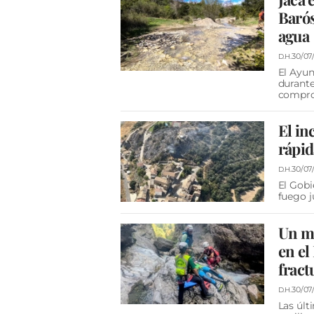
Barós
agua
30/07
D.H.
El Ayun
durante
compro
El in
rápid
30/07
D.H.
El Gobi
fuego j
Un mo
en el
fract
30/07
D.H.
Las últ