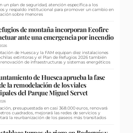
an un plan de seguridad, atención específica a los
os y respaldo institucional para promover un cambio en
slación sobre menores
efugios de montaña incorporan Ecofire
actuar ante una emergencia por incendio
/2026
tación de Huesca y la FAM equipan diez instalaciones
hilas extintoras y el Plan de Refugios 2026 también
 renovación de infraestructuras y sistemas energéticos
untamiento de Huesca aprueba la fase
 de la remodelación de los viales
ipales del Parque Miguel Servet
2026
ación, presupuestada en casi 368.000 euros, renovará
etros cuadrados, mejorará las redes de servicios y
ará la reurbanización de los paseos más transitados
establece turnos de riego en Badaguás y