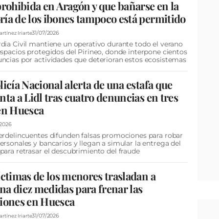
prohibida en Aragón y que bañarse en la
ía de los ibones tampoco está permitido
31/07/2026
tínez Iriarte
dia Civil mantiene un operativo durante todo el verano
espacios protegidos del Pirineo, donde interpone cientos
ncias por actividades que deterioran estos ecosistemas
licía Nacional alerta de una estafa que
nta a Lidl tras cuatro denuncias en tres
en Huesca
/2026
erdelincuentes difunden falsas promociones para robar
ersonales y bancarios y llegan a simular la entrega del
para retrasar el descubrimiento del fraude
íctimas de los menores trasladan a
a diez medidas para frenar las
iones en Huesca
31/07/2026
tínez Iriarte