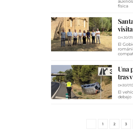
auxilio
física
Santa
visit
30/07
D.H.
El Gobi
románic
compati
Una p
tras 
30/07/
DH
El vehí
debajo 
1
2
3