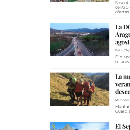
Sesenta
centro 
ofertas
La D
Aragó
agost
31/07
D.H.
El disp
se prev
La ma
veran
desce
Mercedes 
Montaña
Guardia
El Se