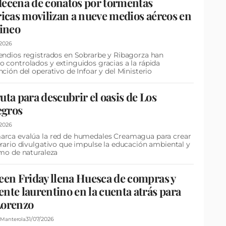
ecena de conatos por tormentas
ricas movilizan a nueve medios aéreos en
rineo
/2026
endios registrados en Sobrarbe y Ribagorza han
 controlados y extinguidos gracias a la rápida
nción del operativo de Infoar y del Ministerio
uta para descubrir el oasis de Los
gros
/2026
arca evalúa la red de humedales Creamagua para crear
erario divulgativo que impulse la educación ambiental y
smo de naturaleza
een Friday llena Huesca de compras y
nte laurentino en la cuenta atrás para
Lorenzo
31/07/2026
Manterola