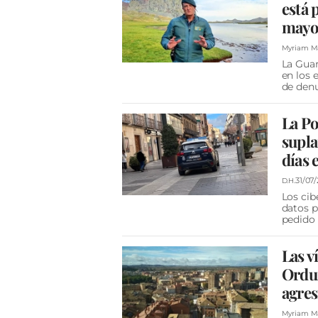
está 
mayor
Myriam Mar
La Guar
en los 
de denu
La Po
supla
días 
31/07
D.H.
Los cib
datos p
pedido 
Las v
Ordun
agres
Myriam Mar