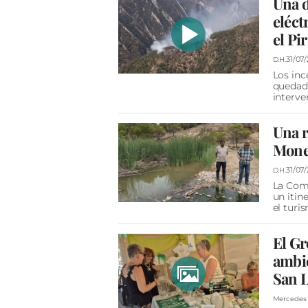
Una d
eléct
el Pi
31/07
D.H.
Los inc
quedado
interve
Una r
Mone
31/07
D.H.
La Com
un itin
el turi
El Gr
ambie
San 
Mercedes 