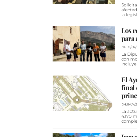
Solicit
afectad
la legi
Los r
para 
31/07
D.H.
La Dipu
con moc
incluye
El Ay
final
princ
31/07/
DH
La actu
4.170 m
complet
Jaca 