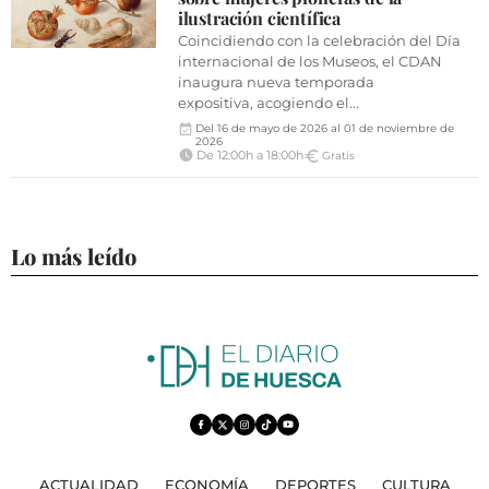
VÍDEOS
ilustración científica
CONTACTAR
Coincidiendo con la celebración del Día
internacional de los Museos, el CDAN
FIESTAS EN EL ALTO ARAGÓN
inaugura nueva temporada
expositiva, acogiendo el...
FIESTAS DE SAN LORENZO
Del 16 de mayo de 2026 al 01 de noviembre de
2026
De 12:00h a 18:00h
Gratis
AGENDA
CARTELERA
FARMACIAS
Lo más leído
HORÓSCOPO
ESQUELAS
CLUB DEL AMIGO MILITANTE
INICIAR SESIÓN
ACTUALIDAD
ECONOMÍA
DEPORTES
CULTURA