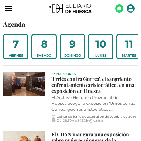
Agenda
ACTUALIDAD
ECONOMÍA
7
8
9
10
11
TECNOLOGÍA
VIERNES
SÁBADO
DOMINGO
LUNES
MARTES
TURISMO
AGROALIMENTACIÓN
EXPOSICIONES
'Urriés contra Gurrea', el sangriento
DEPORTES
enfrentamiento aristocrático, en una
exposición en Huesca
CULTURA
El Archivo Histórico Provincial de
Huesca acoge la exposición ‘Urriés contra
SOCIEDAD
Gurrea: guerras aristocráticas...
Del 08 de junio de 2026 al 09 de octubre de 2026
OPINIÓN
De 08:30h a 14:30h
Gratis
GALERÍAS
El CDAN inaugura una exposición
sobre mujeres pioneras de la