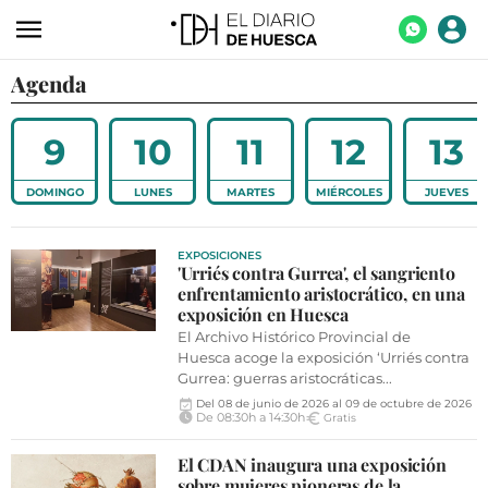
Agenda
ACTUALIDAD
ECONOMÍA
9
10
11
12
13
TECNOLOGÍA
DOMINGO
LUNES
MARTES
MIÉRCOLES
JUEVES
TURISMO
AGROALIMENTACIÓN
EXPOSICIONES
'Urriés contra Gurrea', el sangriento
DEPORTES
enfrentamiento aristocrático, en una
exposición en Huesca
CULTURA
El Archivo Histórico Provincial de
Huesca acoge la exposición ‘Urriés contra
SOCIEDAD
Gurrea: guerras aristocráticas...
Del 08 de junio de 2026 al 09 de octubre de 2026
OPINIÓN
De 08:30h a 14:30h
Gratis
GALERÍAS
El CDAN inaugura una exposición
sobre mujeres pioneras de la