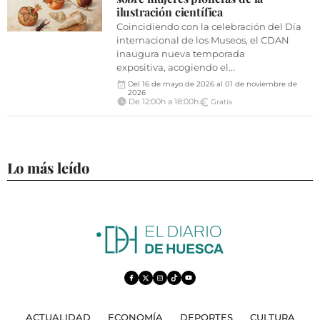
VÍDEOS
ilustración científica
CONTACTAR
Coincidiendo con la celebración del Día
internacional de los Museos, el CDAN
FIESTAS EN EL ALTO ARAGÓN
inaugura nueva temporada
expositiva, acogiendo el...
FIESTAS DE SAN LORENZO
Del 16 de mayo de 2026 al 01 de noviembre de
2026
De 12:00h a 18:00h
Gratis
AGENDA
CARTELERA
FARMACIAS
Lo más leído
HORÓSCOPO
ESQUELAS
CLUB DEL AMIGO MILITANTE
INICIAR SESIÓN
ACTUALIDAD
ECONOMÍA
DEPORTES
CULTURA