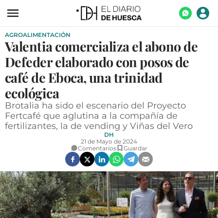
AGROALIMENTACIÓN
ACTUALIDAD
Valentia comercializa el abono de
ECONOMÍA
Defeder elaborado con posos de
TECNOLOGÍA
café de Eboca, una trinidad
ecológica
TURISMO
Brotalia ha sido el escenario del Proyecto
AGROALIMENTACIÓN
Fertcafé que aglutina a la compañía de
fertilizantes, la de vending y Viñas del Vero
DEPORTES
DH
21 de Mayo de 2024
CULTURA
Comentarios
Guardar
SOCIEDAD
OPINIÓN
GALERÍAS