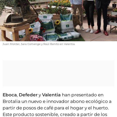
VÍDEOS
CONTACTAR
FIESTAS EN EL ALTO ARAGÓN
FIESTAS DE SAN LORENZO
AGENDA
Juan Monter, Sara Comenge y Raúl Benito en Valentia.
CARTELERA
FARMACIAS
HORÓSCOPO
ESQUELAS
CLUB DEL AMIGO MILITANTE
Eboca
,
Defeder
y
Valentia
han presentado en
Brotalia un nuevo e innovador abono ecológico a
INICIAR SESIÓN
partir de posos de café para el hogar y el huerto.
Este producto sostenible, creado a partir de los