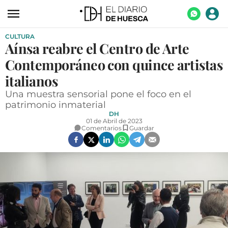
CULTURA
ACTUALIDAD
Aínsa reabre el Centro de Arte
ECONOMÍA
Contemporáneo con quince artistas
TECNOLOGÍA
italianos
Una muestra sensorial pone el foco en el
TURISMO
patrimonio inmaterial
DH
AGROALIMENTACIÓN
01 de Abril de 2023
Comentarios
Guardar
DEPORTES
CULTURA
SOCIEDAD
OPINIÓN
GALERÍAS