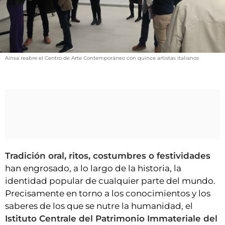
VÍDEOS
CONTACTAR
FIESTAS EN EL ALTO ARAGÓN
FIESTAS DE SAN LORENZO
Aínsa reabre el Centro de Arte Contemporáneo con quince artistas italianos
AGENDA
CARTELERA
FARMACIAS
HORÓSCOPO
ESQUELAS
Tradición oral, ritos, costumbres o festividades
han engrosado, a lo largo de la historia, la
CLUB DEL AMIGO MILITANTE
identidad popular de cualquier parte del mundo.
Precisamente en torno a los conocimientos y los
INICIAR SESIÓN
saberes de los que se nutre la humanidad, el
Istituto Centrale del Patrimonio Immateriale del