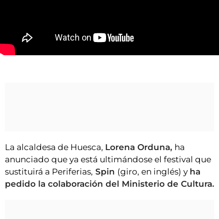
VÍDEOS
CONTACTAR
FIESTAS EN EL ALTO ARAGÓN
FIESTAS DE SAN LORENZO
Lorena Orduna anuncia el Spin Festival para Huesca
AGENDA
CARTELERA
FARMACIAS
HORÓSCOPO
ESQUELAS
La alcaldesa de Huesca,
Lorena Orduna,
ha
anunciado que ya está ultimándose el festival que
CLUB DEL AMIGO MILITANTE
sustituirá a Periferias,
Spin
(giro, en inglés) y
ha
pedido la colaboración del Ministerio de Cultura.
INICIAR SESIÓN