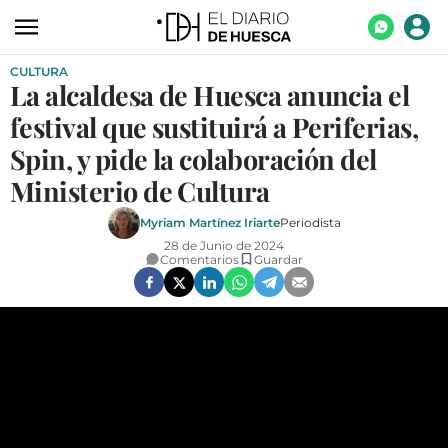
CULTURA
ACTUALIDAD
La alcaldesa de Huesca anuncia el
ECONOMÍA
festival que sustituirá a Periferias,
TECNOLOGÍA
Spin, y pide la colaboración del
Ministerio de Cultura
TURISMO
Myriam Martínez Iriarte
Periodista
AGROALIMENTACIÓN
28 de Junio de 2024
Comentarios
Guardar
DEPORTES
CULTURA
SOCIEDAD
OPINIÓN
GALERÍAS