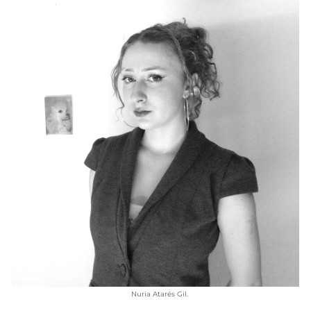
VÍDEOS
CONTACTAR
FIESTAS EN EL ALTO ARAGÓN
FIESTAS DE SAN LORENZO
AGENDA
CARTELERA
FARMACIAS
HORÓSCOPO
ESQUELAS
CLUB DEL AMIGO MILITANTE
INICIAR SESIÓN
Nuria Atarés Gil.