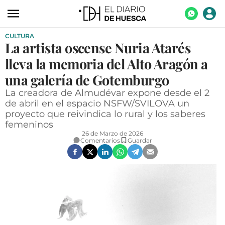
CULTURA
ACTUALIDAD
La artista oscense Nuria Atarés
ECONOMÍA
lleva la memoria del Alto Aragón a
TECNOLOGÍA
una galería de Gotemburgo
La creadora de Almudévar expone desde el 2
TURISMO
de abril en el espacio NSFW/SVILOVA un
proyecto que reivindica lo rural y los saberes
AGROALIMENTACIÓN
femeninos
DEPORTES
26 de Marzo de 2026
Comentarios
Guardar
CULTURA
SOCIEDAD
OPINIÓN
GALERÍAS