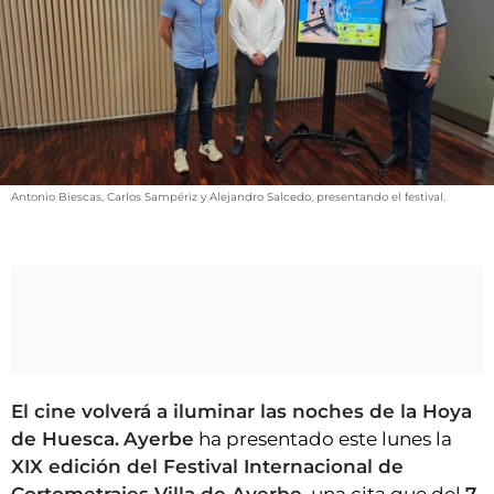
VÍDEOS
CONTACTAR
FIESTAS EN EL ALTO ARAGÓN
FIESTAS DE SAN LORENZO
AGENDA
Antonio Biescas, Carlos Sampériz y Alejandro Salcedo, presentando el festival.
CARTELERA
FARMACIAS
HORÓSCOPO
ESQUELAS
CLUB DEL AMIGO MILITANTE
El cine volverá a iluminar las noches de la Hoya
de Huesca.
Ayerbe
ha presentado este lunes la
INICIAR SESIÓN
XIX edición del Festival Internacional de