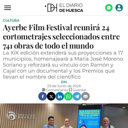
CULTURA
ACTUALIDAD
Ayerbe Film Festival reunirá 24
ECONOMÍA
cortometrajes seleccionados entre
TECNOLOGÍA
741 obras de todo el mundo
La XIX edición extenderá sus proyecciones a 17
TURISMO
municipios, homenajeará a María José Moreno
Soriano y reforzará su vínculo con Ramón y
AGROALIMENTACIÓN
Cajal con un documental y los Premios que
DEPORTES
llevan el nombre del científico
DH
CULTURA
29 de Junio de 2026
Comentarios
Guardar
SOCIEDAD
OPINIÓN
GALERÍAS