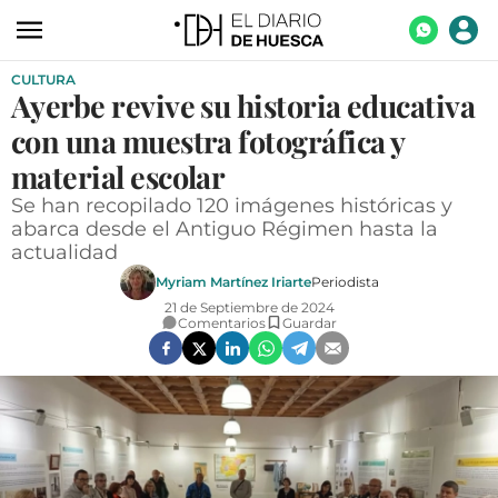
CULTURA
ACTUALIDAD
Ayerbe revive su historia educativa
ECONOMÍA
con una muestra fotográfica y
TECNOLOGÍA
material escolar
Se han recopilado 120 imágenes históricas y
TURISMO
abarca desde el Antiguo Régimen hasta la
actualidad
AGROALIMENTACIÓN
Myriam Martínez Iriarte
Periodista
DEPORTES
21 de Septiembre de 2024
Comentarios
Guardar
CULTURA
SOCIEDAD
OPINIÓN
GALERÍAS