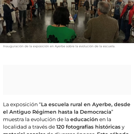
VÍDEOS
CONTACTAR
FIESTAS EN EL ALTO ARAGÓN
FIESTAS DE SAN LORENZO
AGENDA
Inauguración de la exposición en Ayerbe sobre la evolución de la escuela.
CARTELERA
FARMACIAS
HORÓSCOPO
ESQUELAS
CLUB DEL AMIGO MILITANTE
La exposición “
La escuela rural en Ayerbe, desde
el Antiguo Régimen hasta la Democracia
”
muestra la evolución de la
educación
en la
INICIAR SESIÓN
localidad a través de
120 fotografías históricas
y