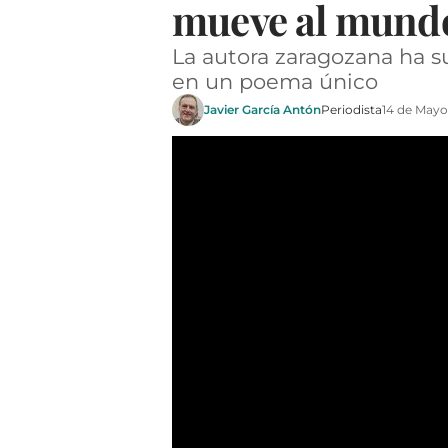
mueve al mundo
La autora zaragozana ha su
en un poema único
Javier García Antón
Periodista
14 de Mayo