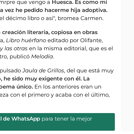
emrpre que vengo a
Huesca. Es como mi
a vez he pedido hacerme hija adoptiva.
el décimo libro o así", bromea Carmen.
 creación literaria, copiosa en obras
ma,
Libro huérfano
editado por Olifante,
y las otras
en la misma editorial, que es el
tro, publicó
Melodía
.
impulsado
Jaula de Grillos
, del que está muy
, he sido muy exigente con él. La
poema único.
En los anteriores eran un
za con el primero y acaba con el último,
al de WhatsApp
para tener la mejor