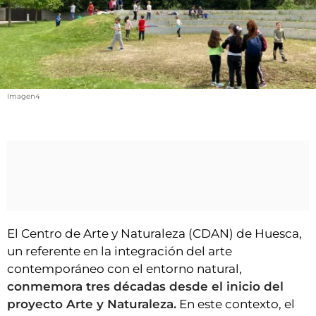
VÍDEOS
CONTACTAR
AGENDA
CARTELERA
Imagen4
FARMACIAS
HORÓSCOPO
ESQUELAS
CLUB DEL AMIGO MILITANTE
INICIAR SESIÓN
El Centro de Arte y Naturaleza (CDAN) de Huesca,
un referente en la integración del arte
contemporáneo con el entorno natural,
conmemora tres décadas desde el inicio del
proyecto Arte y Naturaleza.
En este contexto, el