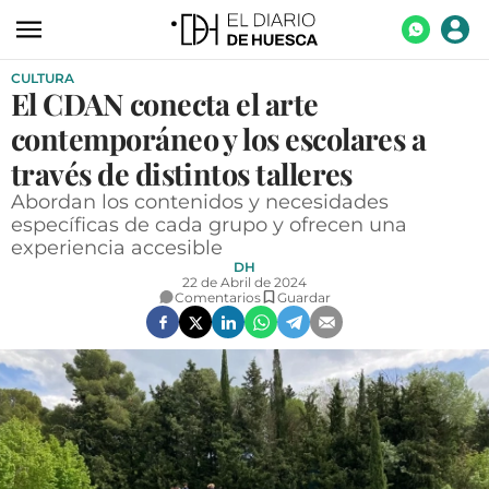
CULTURA
ACTUALIDAD
El CDAN conecta el arte
ECONOMÍA
contemporáneo y los escolares a
TECNOLOGÍA
través de distintos talleres
Abordan los contenidos y necesidades
TURISMO
específicas de cada grupo y ofrecen una
experiencia accesible
AGROALIMENTACIÓN
DH
22 de Abril de 2024
DEPORTES
Comentarios
Guardar
CULTURA
SOCIEDAD
OPINIÓN
GALERÍAS