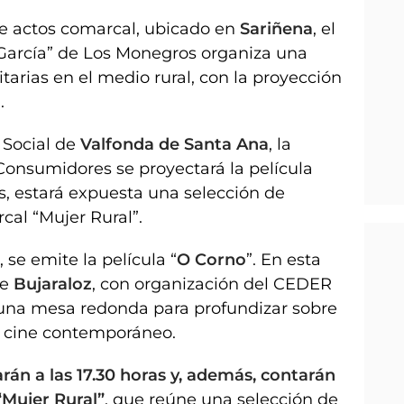
 de actos comarcal, ubicado en
Sariñena
, el
 García” de Los Monegros organiza una
arias en el medio rural, con la proyección
.
n Social de
Valfonda de Santa Ana
, la
Consumidores se proyectará la película
, estará expuesta una selección de
cal “Mujer Rural”.
, se emite la película “
O Corno
”. En esta
de
Bujaraloz
, con organización del CEDER
 una mesa redonda para profundizar sobre
el cine contemporáneo.
án a las 17.30 horas y, además, contarán
“Mujer Rural”
, que reúne una selección de