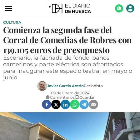
CULTURA
ACTUALIDAD
Comienza la segunda fase del
ECONOMÍA
Corral de Comedias de Robres con
TECNOLOGÍA
139.105 euros de presupuesto
Escenario, la fachada de fondo, baños,
TURISMO
camerinos y parte eléctrica son afrontados
para inaugurar este espacio teatral en mayo o
AGROALIMENTACIÓN
junio
DEPORTES
Javier García Antón
Periodista
09 de Enero de 2024
CULTURA
Comentarios
Guardar
SOCIEDAD
OPINIÓN
GALERÍAS