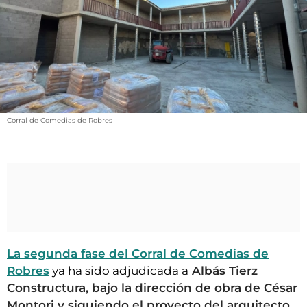
VÍDEOS
CONTACTAR
FIESTAS EN EL ALTO ARAGÓN
FIESTAS DE SAN LORENZO
AGENDA
Corral de Comedias de Robres
CARTELERA
FARMACIAS
HORÓSCOPO
ESQUELAS
CLUB DEL AMIGO MILITANTE
La segunda fase del Corral de Comedias de
Robres
ya ha sido adjudicada a
Albás Tierz
INICIAR SESIÓN
Constructura, bajo la dirección de obra de César
Montori y siguiendo el proyecto del arquitecto