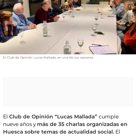
VÍDEOS
CONTACTAR
FIESTAS EN EL ALTO ARAGÓN
FIESTAS DE SAN LORENZO
AGENDA
CARTELERA
El Club de Opinión Lucas Mallada, en una de sus sesiones.
FARMACIAS
HORÓSCOPO
ESQUELAS
CLUB DEL AMIGO MILITANTE
El
Club de Opinión “Lucas Mallada”
cumple
INICIAR SESIÓN
nueve años y
más de 35 charlas organizadas en
Huesca sobre temas de actualidad social.
El