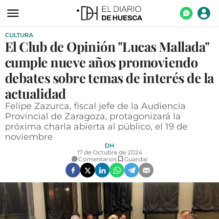
CULTURA
ACTUALIDAD
El Club de Opinión "Lucas Mallada"
ECONOMÍA
cumple nueve años promoviendo
TECNOLOGÍA
debates sobre temas de interés de la
actualidad
TURISMO
Felipe Zazurca, fiscal jefe de la Audiencia
AGROALIMENTACIÓN
Provincial de Zaragoza, protagonizará la
próxima charla abierta al público, el 19 de
DEPORTES
noviembre
DH
CULTURA
17 de Octubre de 2024
Comentarios
Guardar
SOCIEDAD
OPINIÓN
GALERÍAS