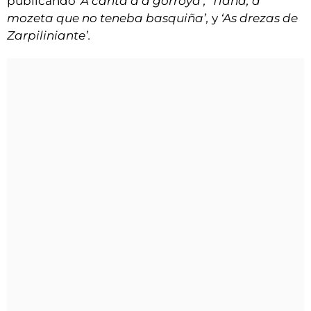
publicando
‘A canta d’a gorroya’, ‘Tiana, a
mozeta que no teneba basquiña’,
y
‘As drezas de
Zarpiliniante’.