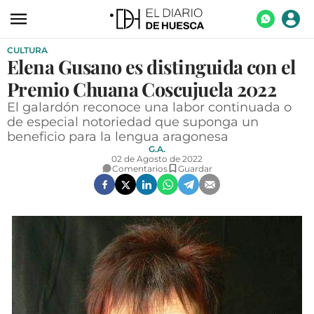
CULTURA
ACTUALIDAD
Elena Gusano es distinguida con el
ECONOMÍA
Premio Chuana Coscujuela 2022
TECNOLOGÍA
El galardón reconoce una labor continuada o
de especial notoriedad que suponga un
TURISMO
beneficio para la lengua aragonesa
G.A.
AGROALIMENTACIÓN
02 de Agosto de 2022
Comentarios
Guardar
DEPORTES
CULTURA
SOCIEDAD
OPINIÓN
GALERÍAS