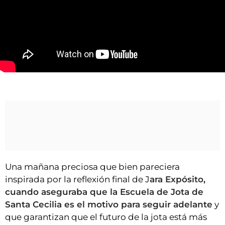
VÍDEOS
CONTACTAR
FIESTAS EN EL ALTO ARAGÓN
FIESTAS DE SAN LORENZO
AGENDA
Precioso décimo Encuentro de Escuelas de Folclore José Rodrigo
CARTELERA
FARMACIAS
HORÓSCOPO
ESQUELAS
Una mañana preciosa que bien pareciera
CLUB DEL AMIGO MILITANTE
inspirada por la reflexión final de J
ara Expósito,
cuando aseguraba que la Escuela de Jota de
INICIAR SESIÓN
Santa Cecilia es el motivo para seguir adelante
y
que garantizan que el futuro de la jota está más