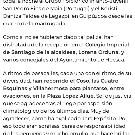
toda la noche al Grupo Folclórico Infanto-Juvenil
San Pedro Fins de Maia (Portugal) y el Koristi
Dantza Taldea de Legazpi, en Guipúzcoa desde las
cuatro de la madrugada.
Como si no se hubieran dado tal paliza, han
disfrutado de la recepción en el
Colegio Imperial
de Santiago de la alcaldesa, Lorena Orduna, y
varios concejales
del Ayuntamiento de Huesca.
A ritmo de pasacalles, cada uno con el ritmo de su
diversidad, h
an recorrido el Coso, las Cuatro
Esquinas y Villahermosa para plantarse, entre
ovaciones, en la Plaza López Allué.
Sol de justicia
que se agradece tras el riego por aspersión
climatológico de los últimos días. Muy de
agradecer, como ha explicado Jara Expósito. Por
eso todo eran sonrisas, caras de responsabilidad
de los pequeños y mucho orgullo que hace brillar