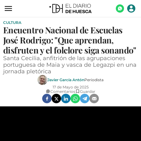
CULTURA
ACTUALIDAD
Encuentro Nacional de Escuelas
ECONOMÍA
José Rodrigo: "Que aprendan,
TECNOLOGÍA
disfruten y el folclore siga sonando"
Santa Cecilia, anfitrión de las agrupaciones
TURISMO
portuguesa de Maia y vasca de Legazpi en una
jornada pletórica
AGROALIMENTACIÓN
Javier García Antón
Periodista
DEPORTES
17 de Mayo de 2025
Comentarios
Guardar
CULTURA
SOCIEDAD
OPINIÓN
GALERÍAS