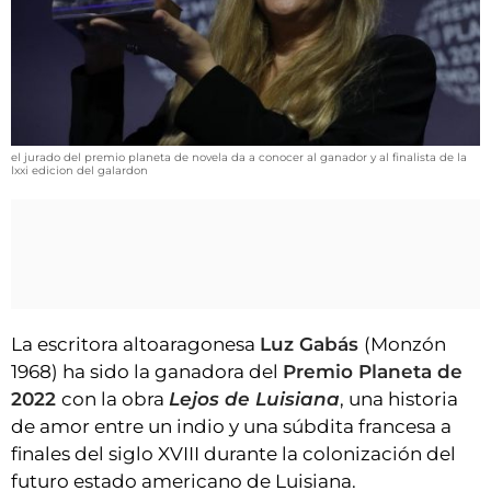
VÍDEOS
CONTACTAR
FIESTAS EN EL ALTO ARAGÓN
FIESTAS DE SAN LORENZO
el jurado del premio planeta de novela da a conocer al ganador y al finalista de la
AGENDA
lxxi edicion del galardon
CARTELERA
FARMACIAS
HORÓSCOPO
ESQUELAS
La escritora altoaragonesa
Luz Gabás
(Monzón
1968) ha sido la ganadora del
Premio Planeta de
CLUB DEL AMIGO MILITANTE
2022
con la obra
Lejos de Luisiana
, una historia
de amor entre un indio y una súbdita francesa a
INICIAR SESIÓN
finales del siglo XVIII durante la colonización del
futuro estado americano de Luisiana.