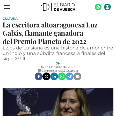
CULTURA
ACTUALIDAD
La escritora altoaragonesa Luz
ECONOMÍA
Gabás, flamante ganadora
TECNOLOGÍA
del Premio Planeta de 2022
Lejos de Luisiana es una historia de amor entre
TURISMO
un indio y una súbdita francesa a finales del
siglo XVIII
AGROALIMENTACIÓN
DH
16 de Octubre de 2022
DEPORTES
Comentarios
Guardar
CULTURA
SOCIEDAD
OPINIÓN
GALERÍAS