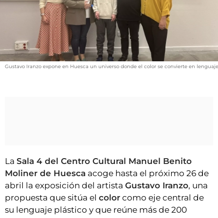
VÍDEOS
CONTACTAR
FIESTAS EN EL ALTO ARAGÓN
FIESTAS DE SAN LORENZO
Gustavo Iranzo expone en Huesca un universo donde el color se convierte en lenguaj
AGENDA
CARTELERA
FARMACIAS
HORÓSCOPO
ESQUELAS
La
Sala 4 del Centro Cultural Manuel Benito
CLUB DEL AMIGO MILITANTE
Moliner de Huesca
acoge hasta el próximo 26 de
abril la exposición del artista
Gustavo Iranzo
, una
INICIAR SESIÓN
propuesta que sitúa el
color
como eje central de
su lenguaje plástico y que reúne más de 200