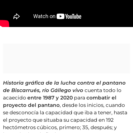
VÍDEOS
CONTACTAR
FIESTAS EN EL ALTO ARAGÓN
Historias de lucha, vida y ternura en dos libros sobre Biscarrués
FIESTAS DE SAN LORENZO
AGENDA
CARTELERA
FARMACIAS
HORÓSCOPO
Historia gráfica de la lucha contra el pantano
ESQUELAS
de Biscarrués, río Gállego vivo
cuenta todo lo
acaecido
entre 1987 y 2020
para
combatir el
CLUB DEL AMIGO MILITANTE
proyecto del pantano
, desde los inicios, cuando
se desconocía la capacidad que iba a tener, hasta
INICIAR SESIÓN
el proyecto que situaba su capacidad en 192
hectómetros cúbicos, primero; 35, después; y