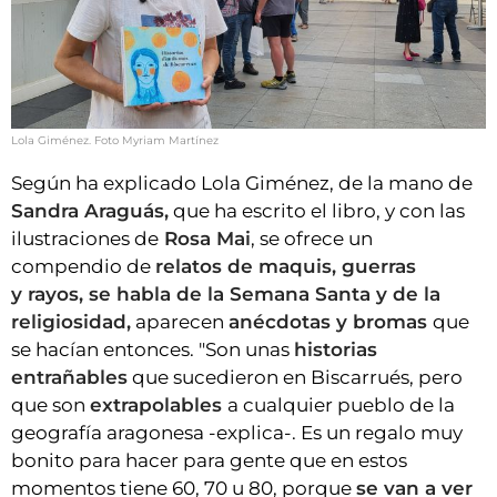
Lola Giménez. Foto Myriam Martínez
Según ha explicado Lola Giménez, de la mano de
Sandra Araguás,
que ha escrito el libro, y con las
ilustraciones de
Rosa Mai
, se ofrece un
compendio de
relatos de maquis, guerras
y rayos, se habla de la Semana Santa y de la
religiosidad,
aparecen
anécdotas y bromas
que
se hacían entonces. "Son unas
historias
entrañables
que sucedieron en Biscarrués, pero
que son
extrapolables
a cualquier pueblo de la
geografía aragonesa -explica-. Es un regalo muy
bonito para hacer para gente que en estos
momentos tiene 60, 70 u 80, porque
se van a ver