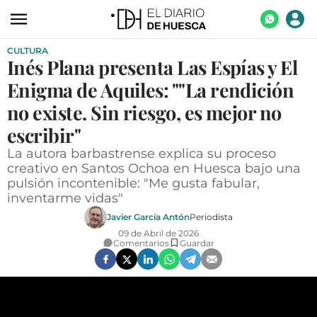
CULTURA
ACTUALIDAD
Inés Plana presenta Las Espías y El
ECONOMÍA
Enigma de Aquiles: ""La rendición
TECNOLOGÍA
no existe. Sin riesgo, es mejor no
escribir"
TURISMO
La autora barbastrense explica su proceso
AGROALIMENTACIÓN
creativo en Santos Ochoa en Huesca bajo una
pulsión incontenible: "Me gusta fabular,
DEPORTES
inventarme vidas"
CULTURA
Javier García Antón
Periodista
09 de Abril de 2026
SOCIEDAD
Comentarios
Guardar
OPINIÓN
GALERÍAS