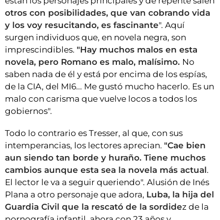
están los personajes principales y de repente salen
otros con posibilidades, que van cobrando vida
y los voy resucitando, es fascinante
". Aquí
surgen individuos que, en novela negra, son
imprescindibles.
"Hay muchos malos en esta
novela, pero Romano es malo, malísimo.
No
saben nada de él y está por encima de los espías,
de la CIA, del MI6... Me gustó mucho hacerlo. Es un
malo con carisma que vuelve locos a todos los
gobiernos".
Todo lo contrario es Tresser, al que, con sus
intemperancias, los lectores aprecian.
"Cae bien
aun siendo tan borde y huraño. Tiene muchos
cambios aunque esta sea la novela más actual
.
El lector le va a seguir queriendo". Alusión de Inés
Plana a otro personaje que adora,
Luba, la hija del
Guardia Civil que la rescató de la sordide
z de la
pornografía infantil, ahora con 23 años y