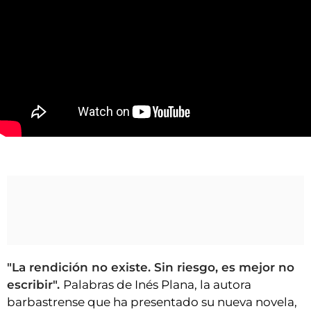
VÍDEOS
CONTACTAR
FIESTAS EN EL ALTO ARAGÓN
FIESTAS DE SAN LORENZO
AGENDA
CARTELERA
Inés Plana presenta Las Espías y el Enigma de Aquiles, Tresser vuelve a la carga
FARMACIAS
HORÓSCOPO
ESQUELAS
CLUB DEL AMIGO MILITANTE
"La rendición no existe. Sin riesgo, es mejor no
INICIAR SESIÓN
escribir".
Palabras de Inés Plana, la autora
barbastrense que ha presentado su nueva novela,