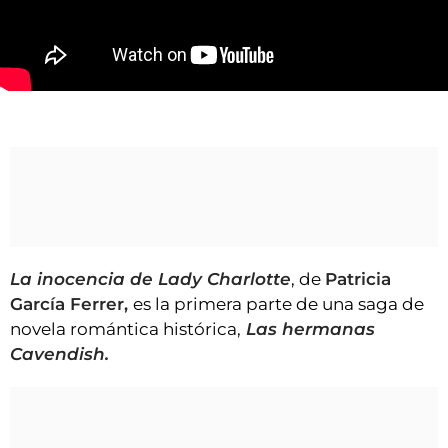
VÍDEOS
CONTACTAR
FIESTAS EN EL ALTO ARAGÓN
"La inocencia de Lady Charlotte", la verdad del primer amor
FIESTAS DE SAN LORENZO
AGENDA
CARTELERA
FARMACIAS
HORÓSCOPO
La inocencia de Lady Charlotte
, de
Patricia
ESQUELAS
García Ferrer,
es la primera parte de una saga de
novela romántica histórica,
Las hermanas
CLUB DEL AMIGO MILITANTE
Cavendish.
INICIAR SESIÓN