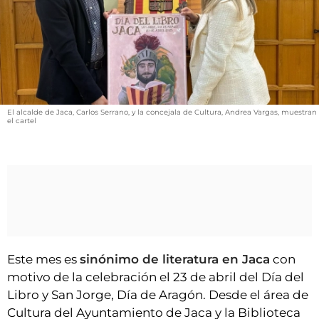
VÍDEOS
CONTACTAR
FIESTAS EN EL ALTO ARAGÓN
FIESTAS DE SAN LORENZO
AGENDA
El alcalde de Jaca, Carlos Serrano, y la concejala de Cultura, Andrea Vargas, muestran
el cartel
CARTELERA
FARMACIAS
HORÓSCOPO
ESQUELAS
CLUB DEL AMIGO MILITANTE
Este mes es
sinónimo de literatura en Jaca
con
motivo de la celebración el 23 de abril del Día del
INICIAR SESIÓN
Libro y San Jorge, Día de Aragón. Desde el área de
Cultura del Ayuntamiento de Jaca y la Biblioteca