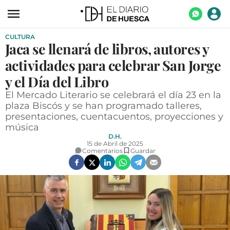
CULTURA
ACTUALIDAD
Jaca se llenará de libros, autores y
ECONOMÍA
actividades para celebrar San Jorge
TECNOLOGÍA
y el Día del Libro
El Mercado Literario se celebrará el día 23 en la
TURISMO
plaza Biscós y se han programado talleres,
presentaciones, cuentacuentos, proyecciones y
AGROALIMENTACIÓN
música
DEPORTES
D.H.
15 de Abril de 2025
Comentarios
Guardar
CULTURA
SOCIEDAD
OPINIÓN
GALERÍAS