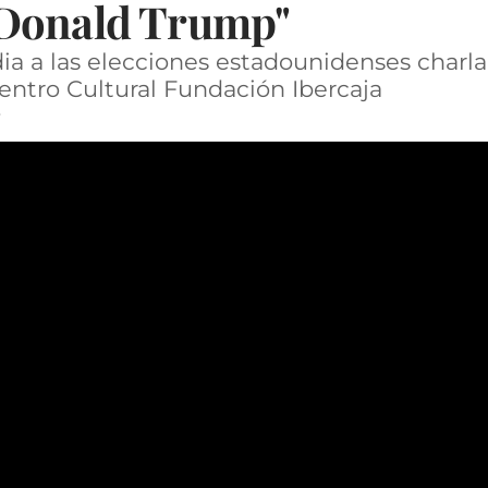
 Donald Trump"
ia a las elecciones estadounidenses charl
Centro Cultural Fundación Ibercaja
r