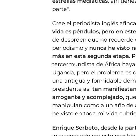
estrellas mediáticas
, ahí tien
parte".
Cree el periodista inglés afin
vida es péndulos, pero en est
de desorden que no recuerdo e
periodismo y
nunca he visto 
más en esta segunda etapa.
P
tercermundista de África haya 
Uganda, pero el problema es 
una antigua y formidable demo
presidente así
tan manifiestame
arrogante y acomplejado,
que 
manipulan como a un año de ci
he visto en toda mi vida cubrie
Enrique Serbeto, desde la par
insospechado era este cambio 