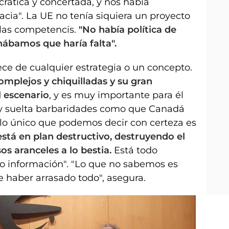
ática y concertada, y nos había
acia". La UE no tenía siquiera un proyecto
 las competencis.
"No había política de
ábamos que haría falta".
e de cualquier estrategia o un concepto.
complejos y chiquilladas y su gran
l escenario
, y es muy importante para él
, y suelta barbaridades como que Canadá
e lo único que podemos decir con certeza es
está en plan destructivo, destruyendo el
s aranceles a lo bestia.
Está todo
o información". "Lo que no sabemos es
 haber arrasado todo", asegura.