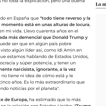
es no toda la explicación, pero una buena
Lo m
cado en España que
"todo tiene reverso y la
e momento está en unas alturas de locura
,
n mi vida. Llevo cuarenta años en el
nada más demencial que Donald Trump y
uede ser que en algún país pobre
visto algún líder así, como Idi Amin en
que estamos hablando de Estados Unidos,
cracia y súper potencia, y tener un
nte narcisista, ignorante, a la vez
no tiene ni idea de cómo está y le
nco años. Es lo más extraordinario que
ndo noticias por el planeta".
te de Europa,
ha estimado que lo más
en la relación con Estados Unidos.
"Trump