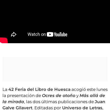
VÍDEOS
CONTACTAR
FIESTAS EN EL ALTO ARAGÓN
FIESTAS DE SAN LORENZO
AGENDA
CARTELERA
Juan Galve Gilavert, en la Feria de Huesca. Vídeo Myriam Martínez
FARMACIAS
HORÓSCOPO
ESQUELAS
CLUB DEL AMIGO MILITANTE
La
42 Feria del Libro de Huesca
acogió este lunes
la presentación de
Ocres de otoño
y
Más allá de
INICIAR SESIÓN
la mirada
, las dos últimas publicaciones de
Juan
Galve Gilavert
. Editadas por
Universo de Letras
,