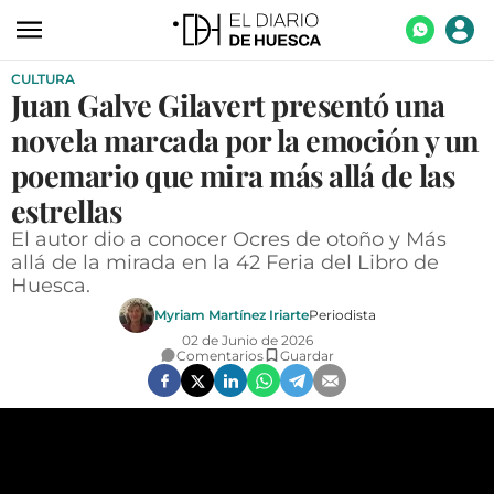
CULTURA
ACTUALIDAD
Juan Galve Gilavert presentó una
ECONOMÍA
novela marcada por la emoción y un
TECNOLOGÍA
poemario que mira más allá de las
estrellas
TURISMO
El autor dio a conocer Ocres de otoño y Más
AGROALIMENTACIÓN
allá de la mirada en la 42 Feria del Libro de
Huesca.
DEPORTES
Myriam Martínez Iriarte
Periodista
CULTURA
02 de Junio de 2026
Comentarios
Guardar
SOCIEDAD
OPINIÓN
GALERÍAS